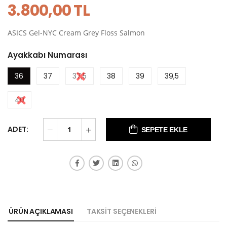
3.800,00 TL
ASICS Gel-NYC Cream Grey Floss Salmon
Ayakkabı Numarası
36
37
37,5
38
39
39,5
40
ADET:
SEPETE EKLE
ÜRÜN AÇIKLAMASI
TAKSIT SEÇENEKLERI