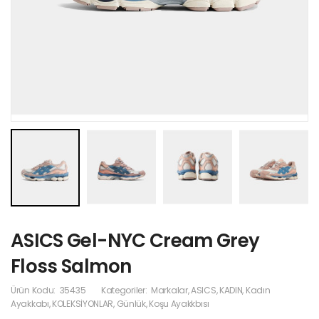
ASICS Gel-NYC Cream Grey
Floss Salmon
Ürün Kodu:
35435
Kategoriler:
Markalar
,
ASICS
,
KADIN
,
Kadın
Ayakkabı
,
KOLEKSİYONLAR
,
Günlük
,
Koşu Ayakkbısı