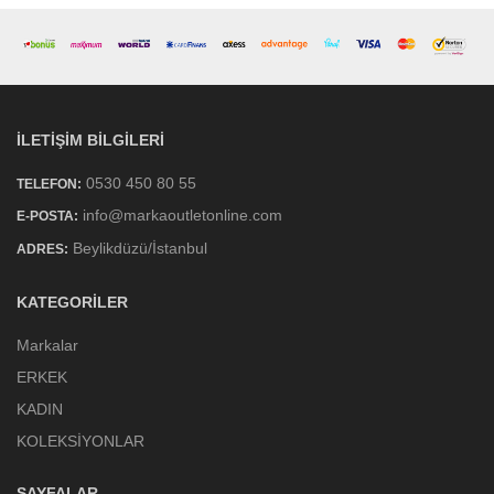
İLETIŞIM BILGILERI
0530 450 80 55
TELEFON:
info@markaoutletonline.com
E-POSTA:
Beylikdüzü/İstanbul
ADRES:
KATEGORILER
Markalar
ERKEK
KADIN
KOLEKSİYONLAR
SAYFALAR