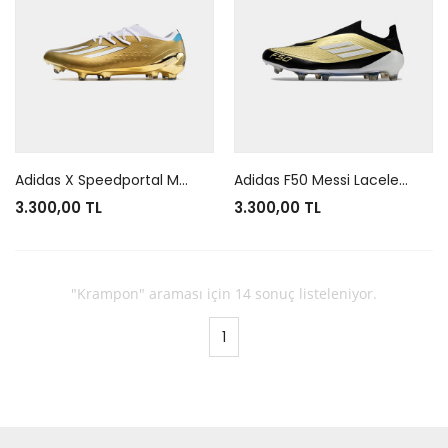
Adidas X Speedportal Messi +F30 Leyenda Gold White Black
Adidas F50 Messi Laceless FG Black Gold
3.300,00 TL
3.300,00 TL
"Krampon" araması için 14 sonuç listeleniyor.
1