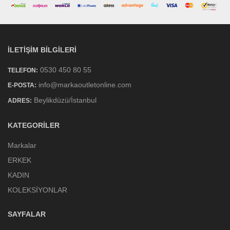
İLETIŞIM BILGILERI
0530 450 80 55
TELEFON:
info@markaoutletonline.com
E-POSTA:
Beylikdüzü/İstanbul
ADRES:
KATEGORILER
Markalar
ERKEK
KADIN
KOLEKSİYONLAR
SAYFALAR