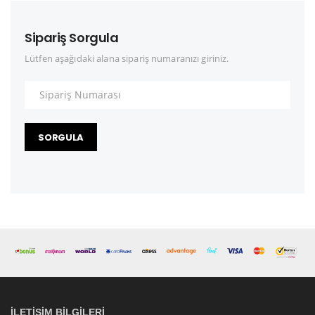
Sipariş Sorgula
Lütfen aşağıdaki alana sipariş numaranızı giriniz.
SORGULA
İLETIŞIM BILGILERI