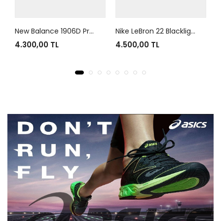
New Balance 1906D Protection Pack Black Leather
Nike LeBron 22 Blacklight
4.300,00 TL
4.500,00 TL
4