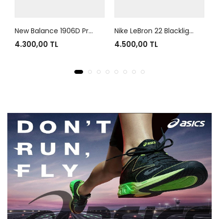
New Balance 1906D Protection Pack Black Leather
Nike LeBron 22 Blacklight
4.300,00 TL
4.500,00 TL
4