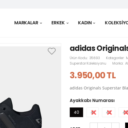
MARKALAR
ERKEK
KADIN
KOLEKSİY
adidas Original
Ürün Kodu:
35693
Kategoriler:
M
Superstar Koleksiyonu
Marka:
A
3.950,00 TL
adidas Originals Superstar Bl
Ayakkabı Numarası
40
41
42
43