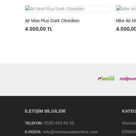
Air Max Plus Dark Obsidian
Nike Air 
4.000,00 TL
4.000,00
İLETIŞIM BILGILERI
KATEG
0530 450 80 55
Markal
TELEFON:
info@markaoutletonline.com
ERKEK
E-POSTA: