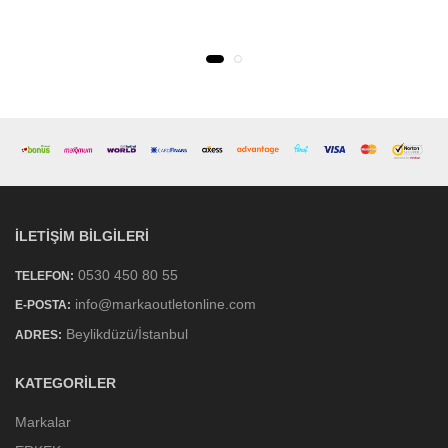
İLETIŞIM BILGILERI
0530 450 80 55
TELEFON:
info@markaoutletonline.com
E-POSTA:
Beylikdüzü/İstanbul
ADRES:
KATEGORILER
Markalar