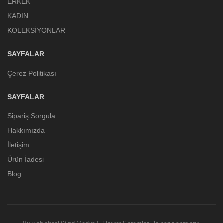
ERKEK
KADIN
KOLEKSİYONLAR
SAYFALAR
Çerez Politikası
SAYFALAR
Sipariş Sorgula
Hakkımızda
İletişim
Ürün İadesi
Blog
Bu web sitesi
Wind Medya E-Ticaret Sistemleri
ile hazırlanmıştır.