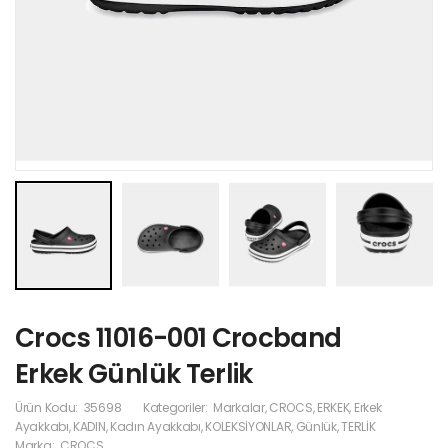
Crocs 11016-001 Crocband
Erkek Günlük Terlik
Ürün Kodu:
35698
Kategoriler:
Markalar
,
CROCS
,
ERKEK
,
Erkek
Ayakkabı
,
KADIN
,
Kadın Ayakkabı
,
KOLEKSİYONLAR
,
Günlük
,
TERLİK
Marka:
CROCS