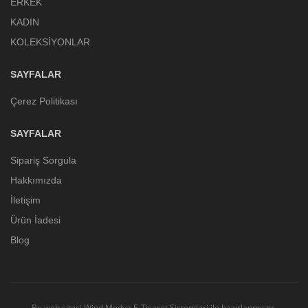
ERKEK
KADIN
KOLEKSİYONLAR
SAYFALAR
Çerez Politikası
SAYFALAR
Sipariş Sorgula
Hakkımızda
İletişim
Ürün İadesi
Blog
Bu web sitesi
Wind Medya E-Ticaret Sistemleri
ile hazırlanmıştır.