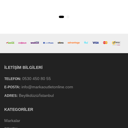
İLETIŞIM BILGILERI
0530 450 80 55
TELEFON:
info@markaoutletonline.com
E-POSTA:
Beylikdüzü/İstanbul
ADRES:
KATEGORILER
Markalar