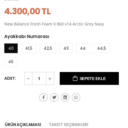
4.300,00 TL
New Balance Fresh Foam X 860 v14 Arctic Grey Navy
Ayakkabı Numarası
40
41,5
42,5
43
44
44,5
45
ADET:
SEPETE EKLE
ÜRÜN AÇIKLAMASI
TAKSIT SEÇENEKLERI