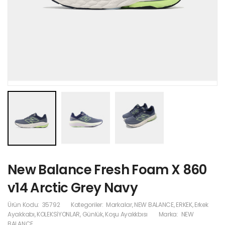
New Balance Fresh Foam X 860
v14 Arctic Grey Navy
Ürün Kodu:
35792
Kategoriler:
Markalar
,
NEW BALANCE
,
ERKEK
,
Erkek
Ayakkabı
,
KOLEKSİYONLAR
,
Günlük
,
Koşu Ayakkbısı
Marka:
NEW
BALANCE